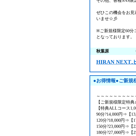
その他、各種SNS
ぜひこの機会をお見
いませ☆彡
※ご新規様限定60
となっております。
秋葉原
HIRAN NEX
●お得情報●ご新規
～～～～～～～～～
【ご新規様限定特
【特典ALLコース1,
90分?14,000円⇒【
120分?18,000円⇒【
150分?23,000円⇒【
180分?27,000円⇒【