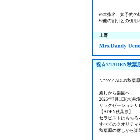
※本指名、姫予約の
※他の割引との併用
上野
Mrs.Dandy Uen
祝☆7/1ADEN秋
?｡°???.? ADEN秋葉原?
癒しから楽園へ...
2026年7月1日(水
リラクゼーションサ
【ADEN秋葉原】
セラピストはもちろん
すべてのクオリティ
秋葉原の癒しから楽