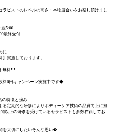
セラピストのレベルの高さ・本物度合いをお察し頂けまし
:翌5:00
:00最終受付
…………………………………………
めに
料】実施しております。
 無料!!!
数料0円キャンペーン実施中です◆
…………………………………………
店の特徴と強み
よる定期的な研修によりボディーケア技術の品質向上に努
0時間以上の研修を受けているセラピストも多数在籍してお
間を大切にしたいそんな思い�