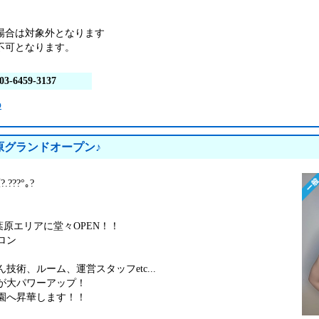
場合は対象外となります
不可となります。
03-6459-3137
o
葉原グランドオープン♪
.???°｡?
)秋葉原エリアに堂々OPEN！！
ロン
技術、ルーム、運営スタッフetc...
が大パワーアップ！
園へ昇華します！！