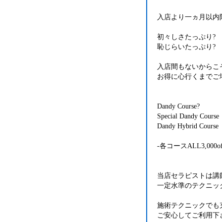
入店より一ヵ月以内
初々しさたっぷり?
恥じらいたっぷり?
入店間もないからこ
お得に心行くまでご
Dandy Course?
Special Dandy Course
Dandy Hybrid Course
-各コースALL3,000of
当店セラピストは講
一定水準のテクニッ
施術テクニックでも
ご安心してご利用下