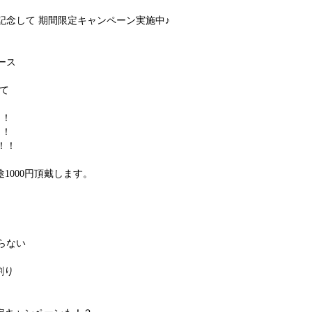
記念して 期間限定キャンペーン実施中♪
ース
いて
！！
！！
円！！
1000円頂戴します。
らない
割り