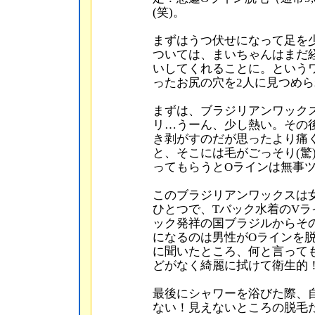
(笑)。
まずはうつ伏せになって足を
ついては、まいちゃんはまだ
いしてくれることに。という
ったお尻の穴を2人に見つめら
まずは、ブラジリアンワック
リ…うーん、少し熱い。その
き剥がすのだが思ったより痛
と、そこには毛がごっそり(驚
ってもらうとOラインは無事ツ
このブラジリアンワックスは
ひとつで、Tバック水着のVラ
ック発祥の国ブラジルからそ
になるのは男性がOラインを
に聞いたところ、何と言って
どがなく綺麗に拭けて衛生的
最後にシャワーを浴びた際、
ない！見えないところの脱毛