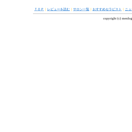
ＴＯＰ
｜
レビューを読む
｜
サロン一覧
｜
おすすめセラピスト
｜
ニュ
copyright (c) menl