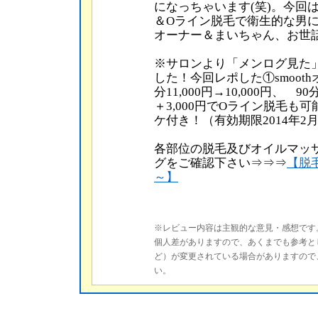
になっちゃいます(笑)。今回
＆Oライン脱毛で衛生的な男
オーナー＆まいちゃん、お世
※サロンより「メンログ見た
した！今回レポした①smoot
分11,000円→10,000円、 9
＋3,000円でOライン脱毛も
ケ付き！（有効期限2014年2
各部位の脱毛及びオイルマッ
グをご確認下さい⇒⇒⇒
【脱毛
～】
※レビュー内容は主観的な意見・感想です
個人差がありますので、あくまでも参考と
ど）が変更されている場合がありますので
い。