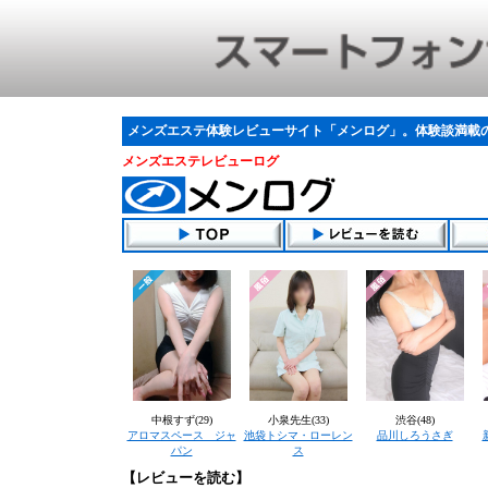
メンズエステ体験レビューサイト「メンログ」。体験談満載
メンズエステレビューログ
中根すず(29)
小泉先生(33)
渋谷(48)
アロマスペース ジャ
池袋トシマ・ローレン
品川しろうさぎ
パン
ス
【レビューを読む】