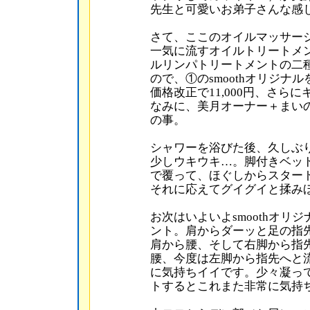
先生と可愛いお弟子さんな感
さて、ここのオイルマッサー
一気に流すオイルトリートメ
ルリンパトリートメントの二
ので、①のsmoothオリジナル
価格改正で11,000円、さらに
なみに、美月オーナー＋まいのコ
の事。
シャワーを浴びた後、久しぶ
少しウキウキ…。脚付きベッ
で覆って、ほぐしからスター
それに応えてグイグイと揉み
お次はいよいよsmoothオ
ント。肩からダーッと足の指
肩から腰、そして右脚から指
腰、今度は左脚から指先へと
に気持ちイイです。少々凝っ
トするとこれまた非常に気持ち