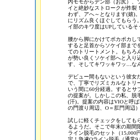
内モモからデン部（お尻）、
イと絶妙なストロークが炸裂
わず、アへ～となります(嬉)
にリズム良くほぐしてもらう
イ部のキワ度はUPしているそう
腰から脚にかけてポカポカし
すると足首からソケイ部まで
てのトリートメント。もちろ
が勢い良くソケイ部へと入り込
す、そしてキワッキワッ…なん
デビュー間もないという彼女
で、丁寧でリズミカルなトリ
いう間に60分経過。するとサ
の提案が。しかしこの私、脱
(汗)。提案の内容はVIOと呼
の門渡り周辺、O＝肛門周辺
試しに軽くチェックをしても
るようだ。そこで年末の期間限
ライン脱毛のセット（15,00
定！急遽Oライン脱毛（通常9