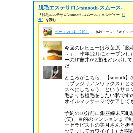
脱毛エステサロンsmooth-スムース-
「脱毛エステサロンsmooth-スムース-」のレビュー（
1
件
）を読む
ベーコン山本（210）
体験コース：「オイルマッサ
今回のレビューは秋葉原「脱毛
～」。昨年12月にオープンし
ーのJP吉井が2度ほどレポし
だ。
ところがこちら、【smoot
（ブラジリアンワックス）と
スベにしちゃう、というサロ
毛よりも植毛をしたい私ですの
オイルマッサージでケアして
予約の10分前に銀座線末広町
(笑)、目的のマンションまで
ーセラピストの美月さんと担
ッチリしてカワイイ！）が笑顔