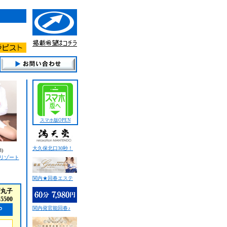
スマホ版OPEN
大久保北口30秒！
)
リゾート
関内★回春エステ
新丸子
-5500
関内発官能回春♪