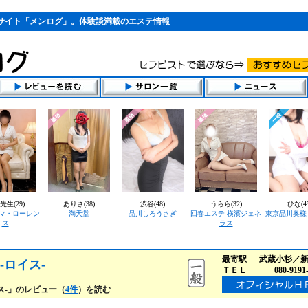
サイト「メンログ」。体験談満載のエステ情報
先生(29)
ありさ(38)
渋谷(48)
うらら(32)
ひな(43
マ・ローレン
満天堂
品川しろうさぎ
回春エステ 横濱ジェネ
東京品川奥様
ス
ラス
最寄駅
武蔵小杉／
-ロイス-
ＴＥＬ
080-9191
イス-」のレビュー（
4件
）を読む