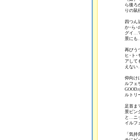
ら後ろ
りの鼠
四つん
か･ら
グイ…
景にも
再びう
ヒ･ト
アして
えない
仰向け
ルフェ
GOO
ルトリ
足首ま
景ピン
と…ニ
イルフ
「気持
チにピ