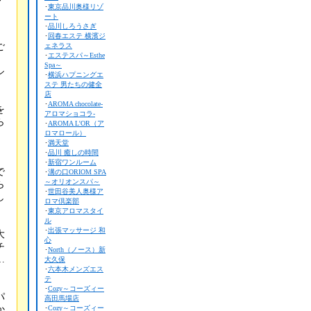
･
東京品川奥様リゾ
ート
･
品川しろうさぎ
･
回春エステ 横濱ジ
ご
ェネラス
･
エステスパ～Esthe
Spa～
シ
･
横浜ハプニングエ
ステ 男たちの健全
店
･
AROMA chocolate-
を
アロマショコラ-
ら
･
AROMA L'OR（ア
、
ロマロール）
･
満天堂
･
品川 癒しの時間
･
新宿ワンルーム
で
･
溝の口ORIOM SPA
～オリオンスパ～
ら
･
世田谷美人奥様ア
し
ロマ倶楽部
･
東京アロマスタイ
ル
･
出張マッサージ 和
大
心
チ
･
North（ノース）新
…
大久保
･
六本木メンズエス
テ
･
Cozy～コーズィー
パ
高田馬場店
か
･
Cozy～コーズィー