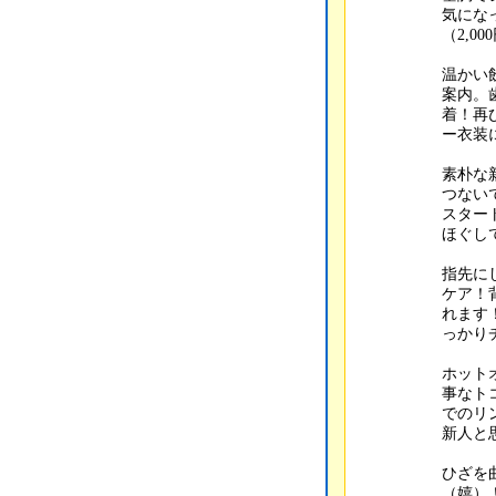
気にな
（2,0
温かい
案内。
着！再
ー衣装
素朴な
つない
スター
ほぐし
指先に
ケア！
れます
っかり
ホット
事なト
でのリ
新人と
ひざを
（嬉）