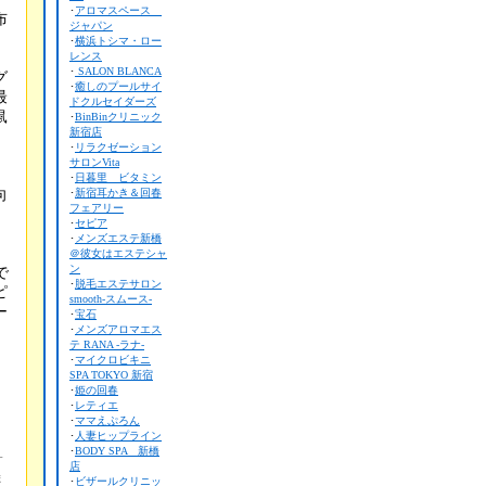
･
アロマスペース
布
ジャパン
･
横浜トシマ・ロー
レンス
･
SALON BLANCA
グ
･
癒しのプールサイ
最
ドクルセイダーズ
鼠
･
BinBinクリニック
新宿店
･
リラクゼーション
サロンVita
･
日暮里 ビタミン
向
･
新宿耳かき＆回春
フェアリー
･
セピア
･
メンズエステ新橋
＠彼女はエステシャ
ン
で
･
脱毛エステサロン
ピ
smooth-スムース-
ー
･
宝石
･
メンズアロマエス
テ RANA -ラナ-
･
マイクロビキニ
SPA TOKYO 新宿
･
姫の回春
･
レティエ
･
ママえぷろん
･
人妻ヒップライン
･
BODY SPA 新橋
す
店
ま
･
ビザールクリニッ