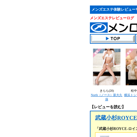
メンズエステ体験レビュー
メンズエステレビューログ
きらら(20)
松中
North（ノース）新大久
横浜トシ
保
【レビューを読む】
武蔵小杉ROYCE
「武蔵小杉ROYCE-ロ