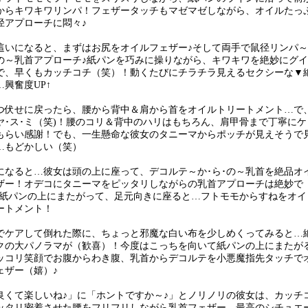
からキワキワリンパ！フェザータッチもマゼマゼしながら、オイルたっ
径アプローチに悶々♪
這いになると、まずはお尻をオイルフェザー♪そして両手で鼠径リンパ～
･の～乳首アプローチ♪紙パンを巧みに操りながら、キワキワを絶妙にグイ
で、早くもカッチコチ（笑）！動くたびにチラチラ見えるセクシーな▼
…興奮度UP↑
つ伏せに戻ったら、腰から背中＆肩から首をオイルトリートメント…で
･ヤ･ス･ミ（笑)！腰のコリ＆背中のハリはもちろん、肩甲骨まで丁寧にケ
もらい感謝！でも、一生懸命な彼女のタニーマからポッチが見えそうで
…もどかしい（笑）
になると…彼女は頭の上に座って、デコルテ～か･ら･の～乳首を絶品オ
ザー！オデコにタニーマをピッタリしながらの乳首アプローチは絶妙で
D♪紙パンの上にまたがって、足元向きに座ると…フトモモからすねをオイ
ートメント！
でケアして倒れた際に、ちょっと邪魔な白い布を少しめくってみると…
クの大パノラマが（歓喜）！今度はこっちを向いて紙パンの上にまたが
ッコリ笑顔でお腹からわき腹、乳首からデコルテを小悪魔指先タッチで
ェザー（嬉）♪
良くて楽しいね♪」に「ホントですか～♪」とノリノリの彼女は、カッチ
ッタリ密着させた腰をフリフリしながら乳首フェザー…最高のシチュエ