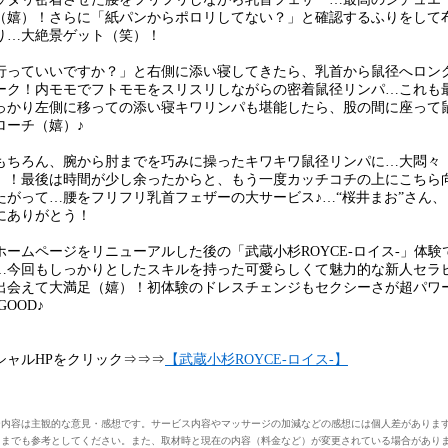
（嬉）！さらに「紙パンからポロリしてない？」と確認するふりをして
り…大絶景ゲット（笑）！
行っていいですか？」と右側に添い寝してきたら、乳首から鼠径へロン
ーク！内モモでフトモモをスリスリしながらの密着鼠径リンパ…これも
っかり左側に移っての添い寝キワリンパも堪能したら、股の間に座って
ローチ（嬉）♪
もちろん、腕から肘までを巧みに操ったキワキワ鼠径リンパに…大悶々
）！最後は時間が少し余ったからと、もう一度カッチコチの上にこちら
たがって…腰をフリフリ乳首フェザーの大サービス♪…“桜井まお”さん、
にありがとう！
ホームページをリニューアルした後の「武蔵小杉ROYCE-ロイス-」体験
…今回もしっかりとしたスキルを持った可愛らしくて魅力的な新人セラ
出会えて大満足（嬉）！初体験のドレスチェンジもセクシーさが超パワ
GOOD♪
シャルHPをクリック⇒⇒⇒
【武蔵小杉ROYCE-ロイス-】
ー内容は主観的な意見・感想です。サービス内容やマッサージの加減などの感想には個人差がありま
くまでも参考としてください。また、取材時と現在の内容（料金など）が変更されている場合があり