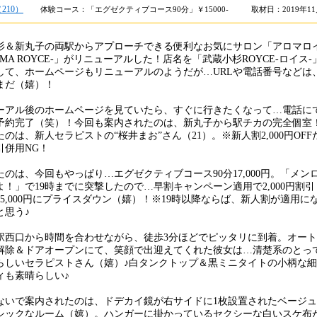
210）
体験コース：「エグゼクティブコース90分」￥15000-
取材日：2019年1
杉＆新丸子の両駅からアプローチできる便利なお気にサロン「アロマロ
OMA ROYCE-」がリニューアルした！店名を「武蔵小杉ROYCE-ロイス-
して、ホームページもリニューアルのようだが…URLや電話番号などは
まだ（嬉）！
ーアル後のホームページを見ていたら、すぐに行きたくなって…電話に
予約完了（笑）！今回も案内されたのは、新丸子から駅チカの完全個室
のは、新人セラピストの“桜井まお”さん（21）。※新人割2,000円OFF
引併用NG！
たのは、今回もやっぱり…エグゼクティブコース90分17,000円。「メン
よ！」で19時までに突撃したので…早割キャンペーン適用で2,000円割引
15,000円にプライスダウン（嬉）！※19時以降ならば、新人割が適用に
と思う♪
駅西口から時間を合わせながら、徒歩3分ほどでピッタリに到着。オート
解除＆ドアオープンにて、笑顔で出迎えてくれた彼女は…清楚系のとっ
らしいセラピストさん（嬉）♪白タンクトップ＆黒ミニタイトの小柄な細
ィも素晴らしい♪
ないで案内されたのは、ドデカイ鏡が右サイドに1枚設置されたベージュ
シックなルーム（嬉）。ハンガーに掛かっているセクシーな白いスケ布