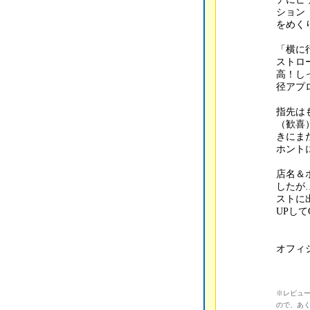
ション
をめく
「横に
ストロ
高！し
径アプ
指先は
（歓喜
きにま
ホント
店名＆
したが
ストに
UPして
オフィ
※レビュ
ので、あ