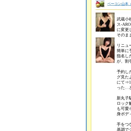
ベーコン山本（
武蔵小
ス-AR
に変更
そのま
リニュ
簡単に
指名した
が、割
予約し
グ見た
にて⇒
った…
新丸子
ロック
も可愛
身ボデ
手をつ
基調で