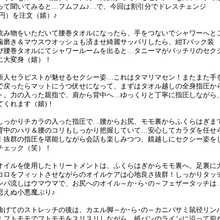
って聞いてみると…フムフム♪…で、今回は割引分でドレスチェンジ
00円）を注文（嬉）♪
飲み物をいただいて腰巻タオルになったら、手をつないでシャワーへと
歯磨き＆マウスウオッシュも済ませ綺麗サッパリしたら、紺Tバック装
び腰巻タオルにてシャワールームを出ると…タニーマがバッチリのセク
に大変身（嬉）！
新人セラピストが魅せるセクシー姿…これはタマリマセン！またまた手
で戻ったらマットにうつ伏せになって、まずはタオル越しの全身指圧か
ト。力の入った親指で、肩から背中へ…ゆっくりと丁寧に指圧しながら
てくれます（嬉)！
しっかりチカラの入った指圧で…腰からお尻、モモ裏からふくらはぎま
背中のハリ＆腰のコリもしっかり把握していて…安心してカラダを任せ
！抜群の指圧を堪能しながら会話も楽しみつつ、鏡越しにセクシー姿を
チェック（笑）！
オイルを使用したトリートメントは、ふくらはぎからモモ裏へ。足裏に
コロをフィットさせながらのオイルケアは心地良さ抜群！しっかりタッ
ンパ流しはウマウマで、お尻へのオイル～か･ら･の～フェザータッチは
思えぬ小悪魔ぶり♪
曲げてのストレッチの後は、カエル脚～か･ら･の～カニバサミ鼠径リン
！フトモモでフトモモをスリスリしながら、紙パンのラインに沿って前