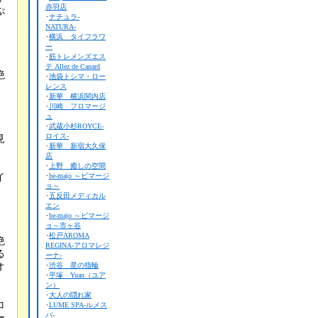
赤羽店
ぷ
･
ナチュラ-
NATURA-
･
横浜 タイフラワ
ー
･
筋トレメンズエス
テ Allez de Canard
絶
･
池袋トシマ・ロー
レンス
･
新華 横浜関内店
･
川崎 フロマージ
、
ュ
･
武蔵小杉ROYCE-
ロイス-
見
･
新華 新宿大久保
店
･
上野 癒しの空間
イ
･
be-majo ～ビマージ
ョ～
･
五反田メディカル
エン
･
be-majo ～ビマージ
ョ～市ヶ谷
･
松戸AROMA
絶
REGINA-アロマレジ
る
ーナ-
オ
･
渋谷 星の指輪
･
平塚 Yuan（ユア
ン）
･
大人の隠れ家
コ
･
LUME SPA-ルメス
パ-
ー