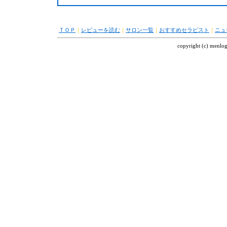
ＴＯＰ
｜
レビューを読む
｜
サロン一覧
｜
おすすめセラピスト
｜
ニュ
copyright (c) menl