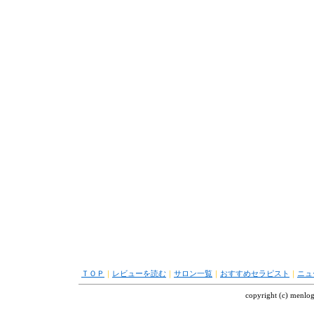
ＴＯＰ
｜
レビューを読む
｜
サロン一覧
｜
おすすめセラピスト
｜
ニュ
copyright (c) menl