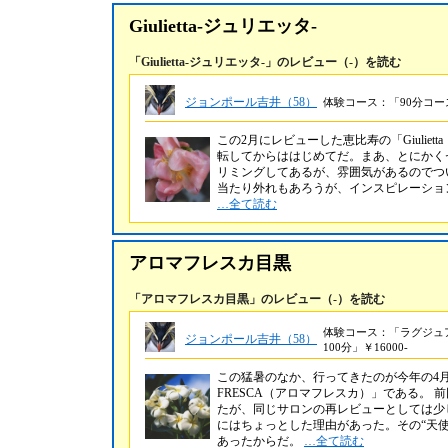
Giulietta-ジュリエッタ-
「Giulietta-ジュリエッタ-」のレビュー（-）を読む
ジョンポール吉井（58）
体験コース：「90分コース
この2月にレビューした恵比寿の「Giulie
転してからははじめてだ。まあ、とにかく
リミングしてあるが、雰囲気があるのでつ
当たり外れもあろうが、インスピレーション
…全て読む
アロマフレスカ目黒
「アロマフレスカ目黒」のレビュー（-）を読む
体験コース：「ラグジュ
ジョンポール吉井（58）
100分」￥16000-
この猛暑のなか、行ってきたのが今年の4月
FRESCA（アロマフレスカ）」である。
たが、同じサロンの再レビューとしては少
にはちょっとした理由があった。その“天
あったからだ。
…全て読む