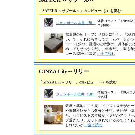
SAPEUR ～サプール～
「SAPEUR ～サプール～」のレビュー（-）を読む
体験コース：「120分SA
ジョンポール吉井（58）
￥24000-
秋葉原の新オープンサロンに行く。「SAP
い。で、それにもましてホームページがカ
コースは2つ。普通のと特別の。具体的に
め。でもせっかくだし、年末だし、親も年だ
コース120分に決定
…全て読む
GINZA Lily～リリー
「GINZA Lily～リリー」のレビュー（-）を読む
体験コース：「120分エ
ジョンポール吉井（58）
指名料
銀座・築地にこの夏、メンズエステがオー
や東銀座駅からも数分と便利。それが「GINZ
た。セラピストの年齢が不明だがアラサー
プ過ぎたり、カットされているのでよくわ
しれないが
…全て読む