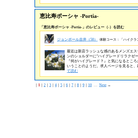
恵比寿ポーシャ -Portia-
「恵比寿ポーシャ -Portia-」のレビュー（-）を読む
ジョンポール吉井（58）
体験コース：「ハイクラス9
最近は新店ラッシュな感のあるメンズエス
ンのショルダーに“ハイグレードリラクゼー
『何がハイグレード？』と気になるところ
いうことのようだ。求人ページを見ると、
て読む
｜
1
｜
2
｜
3
｜
4
｜
5
｜
6
｜
7
｜
8
｜
9
｜
10
…
Next
→