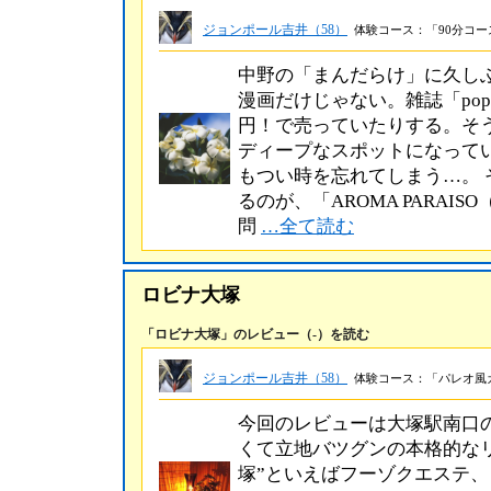
ジョンポール吉井（58）
体験コース：「90分コース
中野の「まんだらけ」に久し
漫画だけじゃない。雑誌「pope
円！で売っていたりする。そ
ディープなスポットになって
もつい時を忘れてしまう…。
るのが、「AROMA PARAI
問
…全て読む
ロビナ大塚
「ロビナ大塚」のレビュー（-）を読む
ジョンポール吉井（58）
体験コース：「パレオ風ガー
今回のレビューは大塚駅南口
くて立地バツグンの本格的な
塚”といえばフーゾクエステ