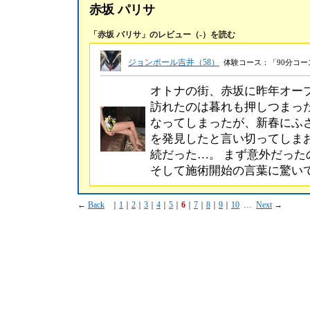
赤坂 パリサ
「赤坂 パリサ」のレビュー（-）を読む
ジョンポール吉井（58）
体験コース：「90分コース
オトナの街、赤坂に昨年オープン
訪れたのは暮れも押しつまっ
なってしまったが、新春にふ
を発見したと言い切ってしま
続だった…。 まず意外だった
そして施術開始の言葉に驚い
←
Back
｜
1
｜
2
｜
3
｜
4
｜
5
｜
6
｜
7
｜
8
｜
9
｜
10
…
Next
→