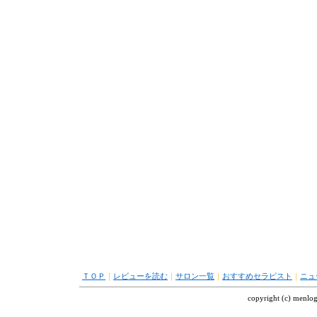
ＴＯＰ
｜
レビューを読む
｜
サロン一覧
｜
おすすめセラピスト
｜
ニュ
copyright (c) menl