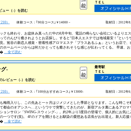
ＴＥＬ
ビュー（-）を読む
210）
体験コース：｢90分コース｣￥14000－
取材日：2012年
ックも終わり、お盆休み真っただ中の8月中旬、電話の鳴らない会社にいるよりエ
ってのんびり癒されようとお店探し。すると“日本人エステでは地域最安！”という
見。鴬谷の新恋人感覚・密着性感アロマエステ「プラスあるふぁ」というお店で、
のホームページからは何だかとっても癒されそうな感じが伝わってくる。 早速、お
話�
…全て読む
最寄駅
グ-
ＴＥＬ
」のレビュー（-）を読む
210）
体験コース：｢100分おすすめコース｣￥13000-
取材日：2012年
も梅雨入りし、この先あと一ヶ月はジメジメとした季節となります。こんな時こそ
て都会のオアシスへ…というワケで突撃してきたのが、新宿アルタ裏にあるアロマ
ションサロン「SWING-スウィング-」。約2年ぶり3度目の登場で、個人的にお気に
の一つです(笑)。 4Fのドアを開けるとお馴染の愛想ある店長がお出迎え。新人応援
ー�
…全て読む