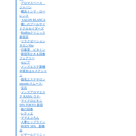
･
アロマスペース
ジャパン
･
横浜トシマ・ロー
レンス
･
SALON BLANCA
･
癒しのプールサイ
ドクルセイダーズ
･
BinBinクリニック
新宿店
･
リラクゼーション
サロンVita
･
日暮里 ビタミン
･
新宿耳かき＆回春
フェアリー
･
セピア
･
メンズエステ新橋
＠彼女はエステシャ
ン
･
脱毛エステサロン
smooth-スムース-
･
宝石
･
メンズアロマエス
テ RANA -ラナ-
･
マイクロビキニ
SPA TOKYO 新宿
･
姫の回春
･
レティエ
･
ママえぷろん
･
人妻ヒップライン
･
BODY SPA 新橋
店
･
ビザールクリニッ