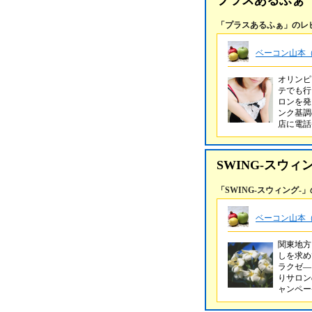
プラスあるふぁ
「プラスあるふぁ」のレ
ベーコン山本（
オリンピ
テでも行
ロンを発
ンク基調
店に電
SWING-スウィン
「SWING-スウィング-
ベーコン山本（
関東地方
しを求め
ラクゼ―
りサロン
ャンペ