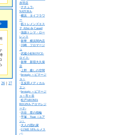
赤羽店
･
ナチュラ-
NATURA-
･
横浜 タイフラワ
ー
･
筋トレメンズエス
テ Allez de Canard
･
池袋トシマ・ロー
レンス
5月
･
新華 横浜関内店
･
川崎 フロマージ
ュ
か
･
武蔵小杉ROYCE-
持
ロイス-
ロ
･
新華 新宿大久保
ら
店
･
上野 癒しの空間
･
be-majo ～ビマージ
ョ～
｜
26
｜
27
･
五反田メディカル
エン
･
be-majo ～ビマージ
ョ～市ヶ谷
･
松戸AROMA
REGINA-アロマレジ
ーナ-
･
渋谷 星の指輪
･
平塚 Yuan（ユア
ン）
･
大人の隠れ家
･
LUME SPA-ルメス
パ-