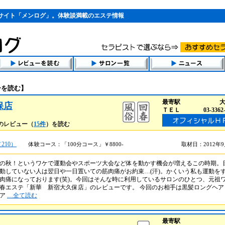
サイト「メンログ」。体験談満載のエステ情報
ーを読む】
最寄駅
保店
ＴＥＬ
03-3362
のレビュー（
15件
）を読む
210）
体験コース：「100分コース」￥8800-
取材日：2012年
の秋！というワケで運動会やスポーツ大会など体を動かす機会が増えるこの時期。
動していない人は翌日や一日置いての筋肉痛がお約束…(汗)。かくいう私も運動を
肉痛になっております(笑)。今回はそんな時に利用しているサロンのひとつ、元祖
春エステ「新華 新宿大久保店」のレビューです。 今回のお相手は黒髪ロングヘア
ジア
…全て読む
最寄駅