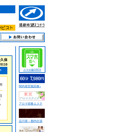
大久保
-9110
スマホ版OPEN
9月
関内発官能回春♪
日
す
アロマ回春エステ
ワ
品川発～都内出張