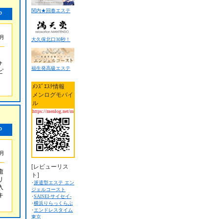
関内★回春エステ
8月
大久保北口30秒！
ス
サ
福生発高級エステ
ピ
ﾒﾝｽﾞｴｽﾃ情報
メンログモバイ
ル
https://menlog.net/m
6月
[レビューリス
癒
ト]
リ
･
派遣型エステ エン
入
ジェルコースト
キ
･
SAISEI-サイセイ-
･
横浜りらっくらぶ
･
エンドレスタイム
東京