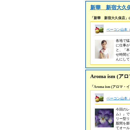
新華 新宿大久
「新華 新宿大久保店」
ベーコン山本（
各地で猛
に仕事が
と、「本
せ時間ピ
んにし
Aroma ism (
「Aroma ism (アロ
ベーコン山本（
今回のレ
ム）』で
リー型リ
股間を膨
てオー