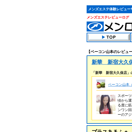
メンズエステ体験レビュー
メンズエステレビューログ
【ベーコン山本のレビュ
新華 新宿大久
「新華 新宿大久保店」
ベーコン山本（
スポーツ
頃から運
る度に筋
ンワン回
ーのア