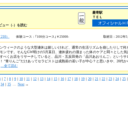
最寄駅
ＴＥＬ
ビュー（-）を読む
210）
体験コース：｢100分コース｣￥25000-
取材日：2012年
ンウィークのような大型連休は嬉しいけれど、通常の生活リズムを崩したりして何
モンです。そんなGW明けの5月某日、連休疲れの溜まった体のケアと悶々とした気
すべくお店をリサーチしていると、品川・五反田発の「品川あおりんご」というサ
！ “青りんご”だけあってセラピストは成熟前の若い子が中心？と思いきや、20代か
�
…全て読む
6
｜
7
｜
8
｜
9
｜
10
｜
11
｜
12
｜
13
｜
14
｜
15
｜
16
｜
17
｜
18
｜
19
｜
20
｜
21
｜
22
｜
23
｜
24
｜
25
｜
34
｜
35
…
Next
→