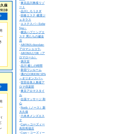
･
東京品川奥様リゾ
大久保
ート
-9110
･
品川しろうさぎ
･
回春エステ 横濱ジ
ェネラス
･
エステスパ～Esthe
Spa～
7月
･
横浜ハプニングエ
ステ 男たちの健全
店
さ
･
AROMA chocolate-
アロマショコラ-
･
AROMA L'OR（ア
さ
ロマロール）
･
満天堂
･
品川 癒しの時間
･
新宿ワンルーム
･
溝の口ORIOM SPA
～オリオンスパ～
･
世田谷美人奥様ア
ロマ倶楽部
･
東京アロマスタイ
ル
･
出張マッサージ 和
6月
心
･
North（ノース）新
大久保
･
六本木メンズエス
バ
テ
と
･
Cozy～コーズィー
し
高田馬場店
･
Cozy～コーズィー