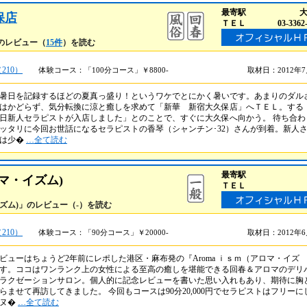
最寄駅
保店
ＴＥＬ
03-3362
のレビュー（
15件
）を読む
210）
体験コース：「100分コース」￥8800-
取材日：2012年
暑日を記録するほどの夏真っ盛り！というワケでとにかく暑いです。あまりのダル
はかどらず、気分転換に涼と癒しを求めて「新華 新宿大久保店」へＴＥＬ。する
日新人セラピストが入店しました」とのことで、すぐに大久保へ向かう。 待ち合わ
ッタリに今回お世話になるセラピストの香琴（シャンチン･32）さんが到着。新人
ては少�
…全て読む
最寄駅
アロマ・イズム)
ＴＥＬ
マ・イズム)」のレビュー（-）を読む
210）
体験コース：「90分コース」￥20000-
取材日：2012年
ビューはちょうど2年前にレポした港区・麻布発の『Aroma ｉｓｍ（アロマ・イズ
す。ココはワンランク上の女性による至高の癒しを堪能できる回春＆アロマのデリ
ラクゼーションサロン。個人的に記念レビューを書いた思い入れもあり、期待に胸
らませて再訪してきました。 今回もコースは90分20,000円でセラピストはフリーに
ルヌ�
…全て読む