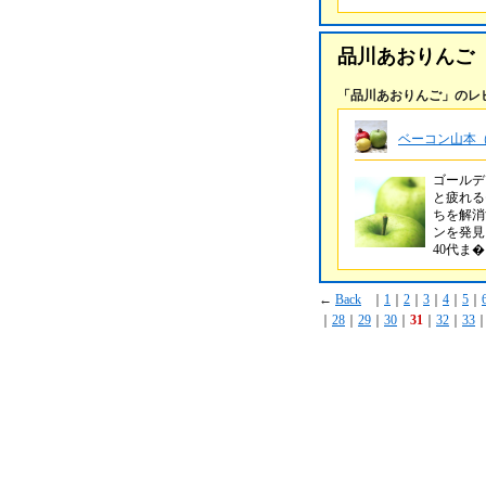
品川あおりんご
「品川あおりんご」のレ
ベーコン山本（
ゴールデ
と疲れる
ちを解消
ンを発見
40代ま
←
Back
｜
1
｜
2
｜
3
｜
4
｜
5
｜
｜
28
｜
29
｜
30
｜
31
｜
32
｜
33