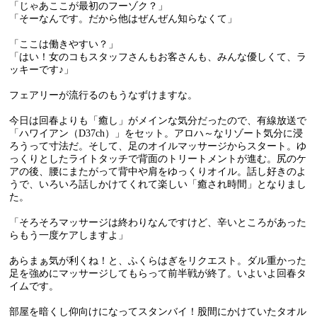
「じゃあここが最初のフーゾク？」
「そーなんです。だから他はぜんぜん知らなくて」
「ここは働きやすい？」
「はい！女のコもスタッフさんもお客さんも、みんな優しくて、ラ
ッキーです♪」
フェアリーが流行るのもうなずけますな。
今日は回春よりも「癒し」がメインな気分だったので、有線放送で
「ハワイアン（D37ch）」をセット。アロハ～なリゾート気分に浸
ろうって寸法だ。そして、足のオイルマッサージからスタート。ゆ
っくりとしたライトタッチで背面のトリートメントが進む。尻のケ
アの後、腰にまたがって背中や肩をゆっくりオイル。話し好きのよ
うで、いろいろ話しかけてくれて楽しい「癒され時間」となりまし
た。
「そろそろマッサージは終わりなんですけど、辛いところがあった
らもう一度ケアしますよ」
あらまぁ気が利くね！と、ふくらはぎをリクエスト。ダル重かった
足を強めにマッサージしてもらって前半戦が終了。いよいよ回春タ
イムです。
部屋を暗くし仰向けになってスタンバイ！股間にかけていたタオル