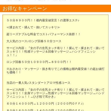
お得なキャンペーン
５０分８９００円！！都内最安値宣言！の濃厚エステ♪
≪揉まれて・揉んで・抜いてスッキリ≫
超リーズナブルな料金でコストパフォーマンス抜群！！
大人気のコース♪ロング回春５０分コース
サービス内容：『女の子の生乳タッチ有り！！揉んで・揉まれて・抜いて
スッキリ！！性感マッサージ＆回春マッサージ→ハンドフィニッシ
ュ！！』
ロング回春５０分１０９００円→８９００円！！
※おさわり・マッサージ・抜き有りでこの価格は都内最安値！の超お値打
ち価格！！
当店の一番人気♪スタンダートアロマ性感コース
サービス内容：『女の子の生乳タッチ有り！！揉んで・揉まれて・抜いて
スッキリ！！全身マッサージ→性感マッサージ＆回春マッサージ→ハンド
フィニッシュ！！→ひざ枕で耳かき』
６０分１４０００円→１２０００円（２０００円ＯＦＦ♪）
８０分１６０００円→１４０００円（２０００円ＯＦＦ♪）