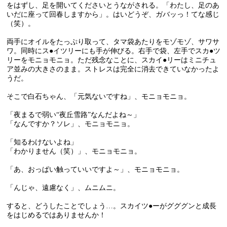
をはずし、足を開いてくださいとうながされる。「わたし、足のあ
いだに座って回春しますから」。はいどうぞ、ガバッっ！てな感じ
（笑）。
両手にオイルをたっぷり取って、タマ袋あたりをモゾモゾ、サワサ
ワ。同時にス●イツリーにも手が伸びる。右手で袋、左手でスカ●ツ
リーをモニョモニョ。ただ残念なことに、スカイ●リーはミニチュ
ア並みの大きさのまま。ストレスは完全に消去できていなかったよ
うだ。
そこで白石ちゃん、「元気ないですね」、モニョモニョ。
「夜まるで弱い“夜丘雪路”なんだよね～」
「なんですか？ソレ」、モニョモニョ。
「知るわけないよね」
「わかりません（笑）」、モニョモニョ。
「あ、おっぱい触っていいですよ～」、モニョモニョ。
「んじゃ、遠慮なく」、ムニムニ。
すると、どうしたことでしょう…。スカイツ●ーがグググンと成長
をはじめるではありませんか！