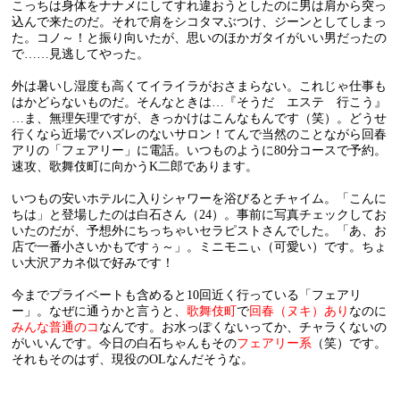
こっちは身体をナナメにしてすれ違おうとしたのに男は肩から突っ
込んで来たのだ。それで肩をシコタマぶつけ、ジーンとしてしまっ
た。コノ～！と振り向いたが、思いのほかガタイがいい男だったの
で……見逃してやった。
外は暑いし湿度も高くてイライラがおさまらない。これじゃ仕事も
はかどらないものだ。そんなときは…『そうだ エステ 行こう』
…ま、無理矢理ですが、きっかけはこんなもんです（笑）。どうせ
行くなら近場でハズレのないサロン！てんで当然のことながら回春
アリの「フェアリー」に電話。いつものように80分コースで予約。
速攻、歌舞伎町に向かうK二郎であります。
いつもの安いホテルに入りシャワーを浴びるとチャイム。「こんに
ちは」と登場したのは白石さん（24）。事前に写真チェックしてお
いたのだが、予想外にちっちゃいセラピストさんでした。「あ、お
店で一番小さいかもですぅ～」。ミニモニぃ（可愛い）です。ちょ
い大沢アカネ似で好みです！
今までプライベートも含めると10回近く行っている「フェアリ
ー」。なぜに通うかと言うと、
歌舞伎町
で
回春（ヌキ）あり
なのに
みんな普通のコ
なんです。お水っぽくないってか、チャラくないの
がいいんです。今日の白石ちゃんもその
フェアリー系
（笑）です。
それもそのはず、現役のOLなんだそうな。