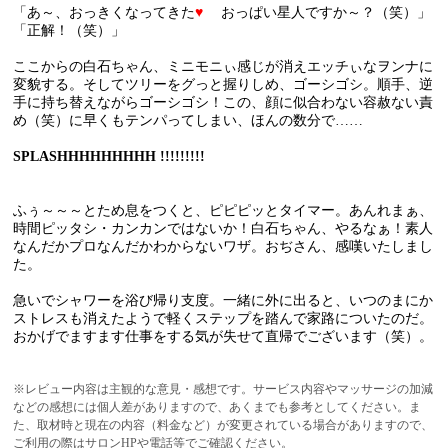
「あ～、おっきくなってきた
♥
おっぱい星人ですか～？（笑）」
「正解！（笑）」
ここからの白石ちゃん、ミニモニぃ感じが消えエッチぃなヲンナに
変貌する。そしてツリーをグっと握りしめ、ゴーシゴシ。順手、逆
手に持ち替えながらゴーシゴシ！この、顔に似合わない容赦ない責
め（笑）に早くもテンパってしまい、ほんの数分で……
SPLASHHHHHHHHH !!!!!!!!!
ふぅ～～～とため息をつくと、ピピピッとタイマー。あんれまぁ、
時間ピッタシ・カンカンではないか！白石ちゃん、やるなぁ！素人
なんだかプロなんだかわからないワザ。おぢさん、感嘆いたしまし
た。
急いでシャワーを浴び帰り支度。一緒に外に出ると、いつのまにか
ストレスも消えたようで軽くステップを踏んで家路についたのだ。
おかげでますます仕事をする気が失せて直帰でございます（笑）。
※レビュー内容は主観的な意見・感想です。サービス内容やマッサージの加減
などの感想には個人差がありますので、あくまでも参考としてください。ま
た、取材時と現在の内容（料金など）が変更されている場合がありますので、
ご利用の際はサロンHPや電話等でご確認ください。